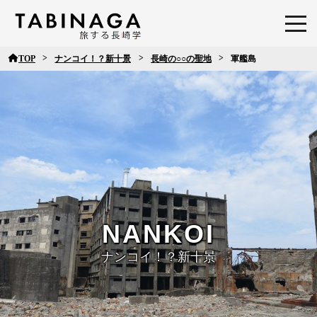
>
>
>
TOP
ナンコイ！？新十景
長崎の○○の聖地
軍艦島
ナンコイ！？新十景