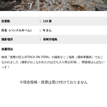
投票数
129 票
氏名（ハンドルネーム）
N さん
撮影場所
長崎市端島
推薦理由
映画『進撃の巨人ATTACK ON TITAN』の撮影がここ端島（通称軍艦島）でおこ
なわれました（撮影がおこなわれたのは立ち入り禁止区域）。廃墟感はんぱない
っす！
※現在投稿・投票は受け付けておりません