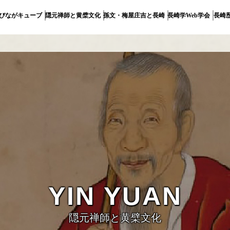
びながキューブ
隠元禅師と黄檗文化
孫文・梅屋庄吉と長崎
長崎学Web学会
長崎
隠元禅師と黄檗文化