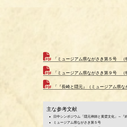
「ミュージアム県ながさき第５号 （
「ミュージアム県ながさき第９号 （
「『長崎と隠元』（ミュージアム県な
主な参考文献
日中シンポジウム「隠元禅師と黄檗文化」～『
ミュージアム県ながさき第５号