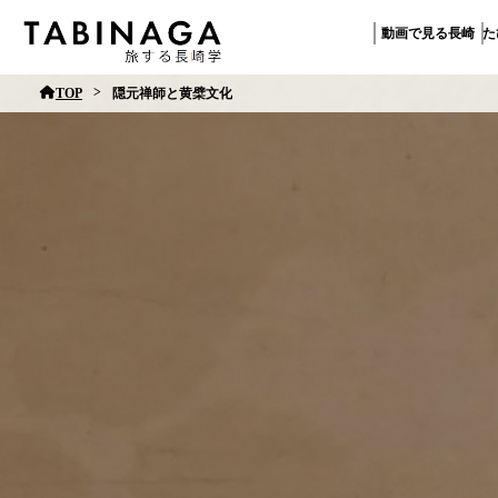
動画で見る長崎
た
>
TOP
隠元禅師と黄檗文化