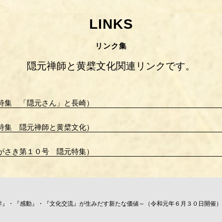
リンク集
隠元禅師と黄檗文化関連リンクです。
特集 「隠元さん」と長崎）
特集 隠元禅師と黄檗文化）
がさき第１０号 隠元特集）
絆』・『感動』・『文化交流』が生みだす新たな価値～（令和元年６月３０日開催）