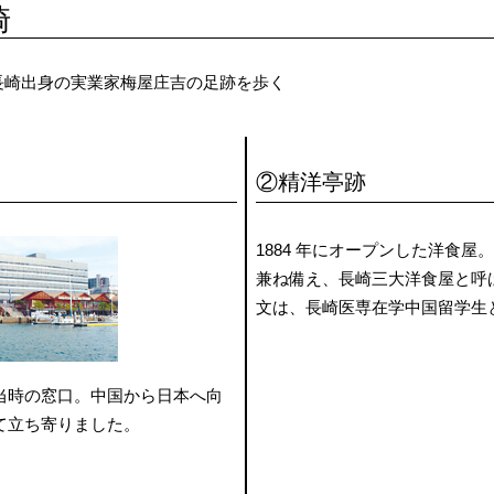
崎
長崎出身の実業家梅屋庄吉の足跡を歩く
②精洋亭跡
1884 年にオープンした洋食
兼ね備え、長崎三大洋食屋と呼ばれ
文は、長崎医専在学中国留学生
当時の窓口。中国から日本へ向
て立ち寄りました。