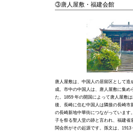
③唐人屋敷・福建会館
唐人屋敷は、中国人の居留区として造成さ
成。市中の中国人は、唐人屋敷に集め
た。1859 年の開国によって唐人屋敷は
後、長崎に住む中国人は隣接の長崎市
の長崎新地中華街につながっています
子を祭る聖人堂の跡と言われ、福建省
閩会所がその起源です。孫文は、1913 