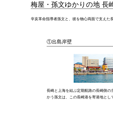
梅屋・孫文ゆかりの地 長
辛亥革命指導者孫文と、彼を物心両面で支えた
①出島岸壁
長崎と上海を結ぶ定期航路の長崎側の
かう孫文は、この長崎港を寄港地とし