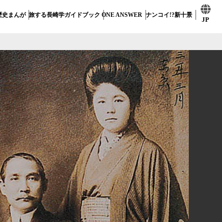
歴史まんが
旅する長崎学ガイドブック
ONE ANSWER
ナンコイ!?新十景
JP