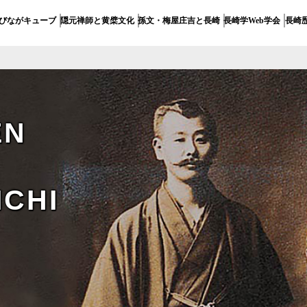
びながキューブ
隠元禅師と黄檗文化
孫文・梅屋庄吉と長崎
長崎学Web学会
長崎