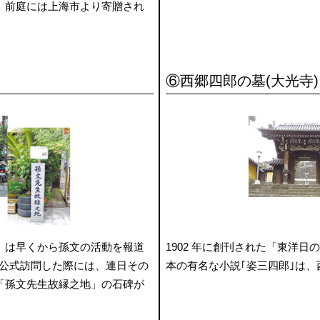
。前庭には上海市より寄贈され
⑥西郷四郎の墓(大光寺)
」は早くから孫文の活動を報道
1902 年に創刊された「東洋
崎を公式訪問した際には、連日その
本の有名な小説｢姿三四郎｣は
「孫文先生故縁之地」の石碑が