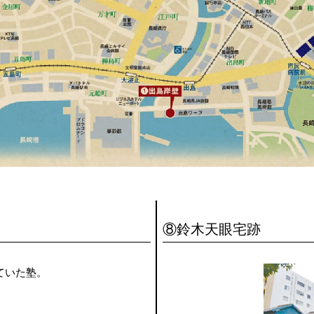
⑧鈴木天眼宅跡
ていた塾。