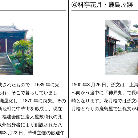
④料亭花月・鹿島屋跡
れたもので、1689 年に完
1900 年8 月26 日、孫文
られ、そこで暮らしていまし
へ向かう途中に「神戸丸」で長
廃屋化し、1870 年に焼失。その
崎となります。花月楼では孫文
新地町に中華街を形成し、現在
月楼となりの鹿島屋では孫文が
。福建会館は唐人屋敷時代の孔
泉州出身者により創設された八
年3 月22 日、華僑主催の歓迎午