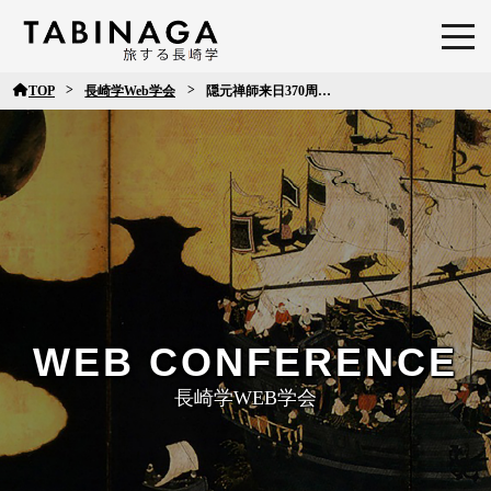
>
>
TOP
長崎学Web学会
隠元禅師来日370周年記念黄檗文化交流会 研究者発表内容（その３）
長崎学WEB学会